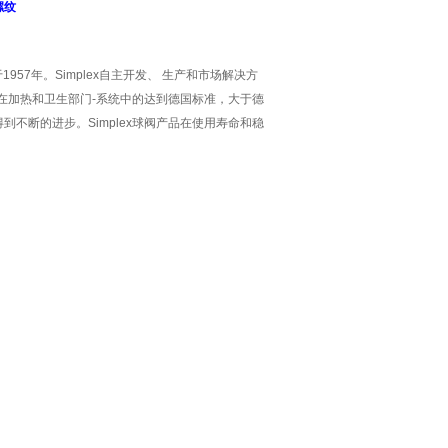
螺纹
于1957年。Simplex自主开发、 生产和市场解决方
x球阀在加热和卫生部门-系统中的达到德国标准，大于德
得到不断的进步。Simplex球阀产品在使用寿命和稳