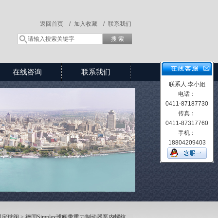
返回首页 /
加入收藏 /
联系我们
在线咨询
联系我们
联系人:李小姐
电话：
0411-87187730
传真：
0411-87317760
手机：
18804209403
固定球阀
> 德国Simplex球阀带重力制动器泵内螺纹