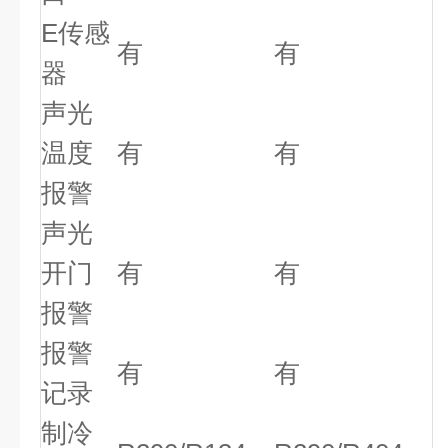
E传感
有
有
器
声光
温度
有
有
报警
声光
开门
有
有
报警
报警
有
有
记录
制冷