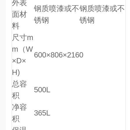
外表
钢质喷漆或不
钢质喷漆或不
面材
锈钢
锈钢
料
尺寸m
m（W
600×806×2160
×D×
H)
总容
500L
积
净容
365L
积