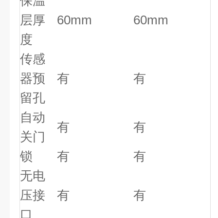
保温
层厚
60mm
60mm
度
传感
器预
有
有
留孔
自动
有
有
关门
锁
有
有
无电
压接
有
有
口