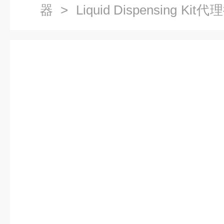
器
> Liquid Dispensing Ki
件