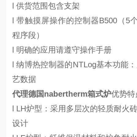
l
供货范围包含支架
l
带触摸屏操作的控制器
B500（
程序段）
l
明确的应用请遵守操作手册
l
纳博热控制器的
NTLog基本功能
艺数据
代理德国nabertherm箱式炉
优势特
l
LH炉型：采用多层次的轻质耐火
设计