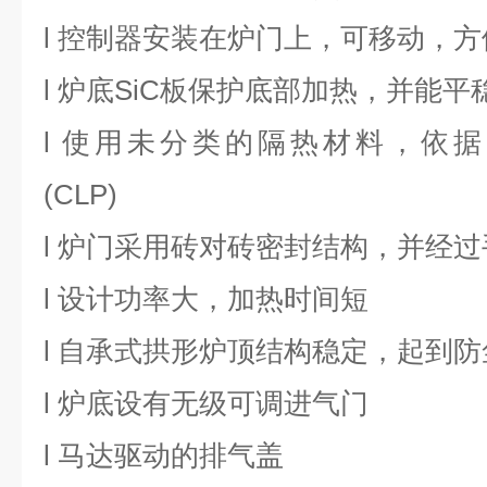
l
控制器安装在炉门上，可移动，方
l
炉底
SiC板保护底部加热，并能平
l
使用未分类的隔热材料，依据
(CLP)
l
炉门采用砖对砖密封结构，并经过
l
设计功率大，加热时间短
l
自承式拱形炉顶结构稳定，起到防
l
炉底设有无级可调进气门
l
马达驱动的排气盖