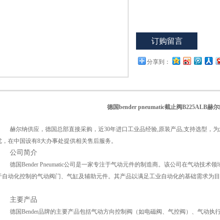
公司
订购留言
分享到：
德国
bender pneumatic截止阀B225ALB
赫尔纳供应，德国总部直接采购，近
30年进口工业品经验,原装产品,支持选型
优，在中国设有8大办事处提供相关售后服务。
公司简介
德国
Bender Pneumatic公司是一家专注于气动元件的制造商。该公司在气
于自动化控制的气动阀门、气缸及辅助元件。其产品以满足工业自动化的基础需求为目
主要产品
德国
Bender品牌的主要产品包括气动方向控制阀（如电磁阀、气控阀）、气动