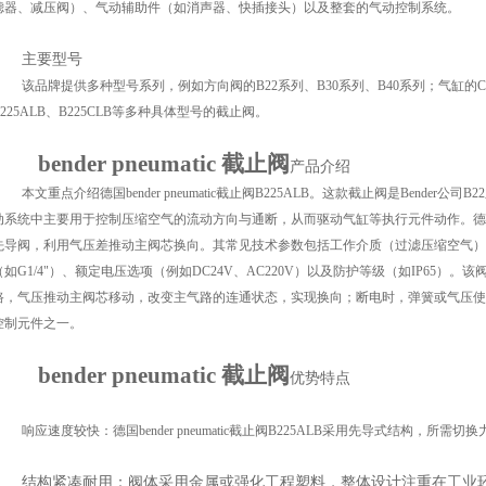
滤器、减压阀）、气动辅助件（如消声器、快插接头）以及整套的气动控制系统。
主要型号
该品牌提供多种型号系列，例如方向阀的
B22系列、B30系列、B40系列；气缸
B225ALB、B225CLB等多种具体型号的截止阀。
bender pneumatic 截止阀
产品介绍
本文重点介绍德国
bender pneumatic截止阀B225ALB。这款截止阀是Ben
动系统中主要用于控制压缩空气的流动方向与通断，从而驱动气缸等执行元件动作。德国bender
先导阀，利用气压差推动主阀芯换向。其常见技术参数包括工作介质（过滤压缩空气）、工作
（如G1/4"）、额定电压选项（例如DC24V、AC220V）以及防护等级（如IP65
路，气压推动主阀芯移动，改变主气路的连通状态，实现换向；断电时，弹簧或气压使阀
控制元件之一。
bender pneumatic 截止阀
优势特点
响应速度较快：德国
bender pneumatic截止阀B225ALB采用先导式结构
结构紧凑耐用：阀体采用金属或强化工程塑料，整体设计注重在工业