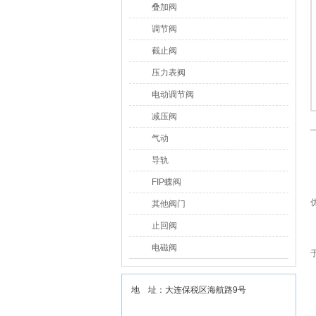
叠加阀
调节阀
赫尔纳贸易（大连）有限
截止阀
压力表阀
电动调节阀
减压阀
气动
导轨
FIP蝶阀
其他阀门
止回阀
电磁阀
地 址：大连保税区海航路9号