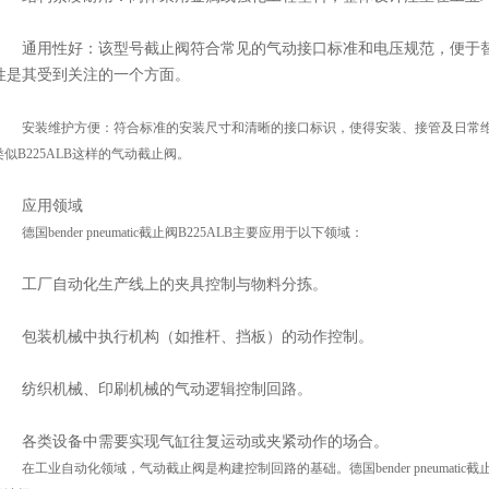
通用性好：该型号截止阀符合常见的气动接口标准和电压规范，便于
性是其受到关注的一个方面。
安装维护方便：符合标准的安装尺寸和清晰的接口标识，使得安装、接管及日常
类似
B225ALB这样的气动截止阀。
应用领域
德国
bender pneumatic截止阀B225ALB主要应用于以下领域：
工厂自动化生产线上的夹具控制与物料分拣。
包装机械中执行机构（如推杆、挡板）的动作控制。
纺织机械、印刷机械的气动逻辑控制回路。
各类设备中需要实现气缸往复运动或夹紧动作的场合。
在工业自动化领域，气动截止阀是构建控制回路的基础。德国
bender pneu