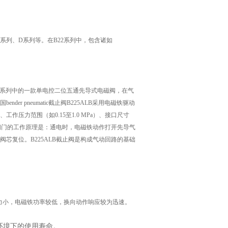
的C系列、D系列等。在B22系列中，包含诸如
der公司B22系列中的一款单电控二位五通先导式电磁阀，在气
 pneumatic截止阀B225ALB采用电磁铁驱动
压力范围（如0.15至1.0 MPa）、接口尺寸
）。该阀门的工作原理是：通电时，电磁铁动作打开先导气
芯复位。B225ALB截止阀是构成气动回路的基础
，所需切换力小，电磁铁功率较低，换向动作响应较为迅速。
环境下的使用寿命。