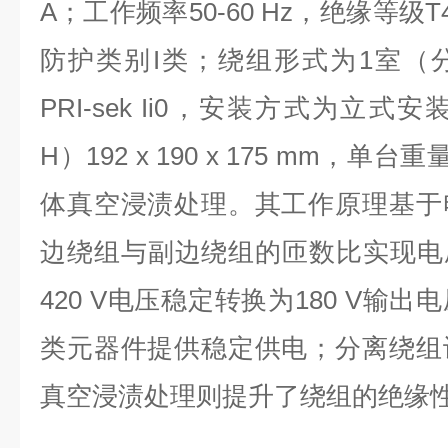
A
；工作频率
50-60 Hz
，绝缘等级
T
防护类别
I
类；绕组形式为
1
室（
PRI-sek Ii0
，安装方式为立式安
H
）
192 x 190 x 175 mm
，单台重
体真空浸渍处理。其工作原理基于
边绕组与副边绕组的匝数比实现电
420 V
电压稳定转换为
180 V
输出电
类元器件提供稳定供电；分离绕组
真空浸渍处理则提升了绕组的绝缘