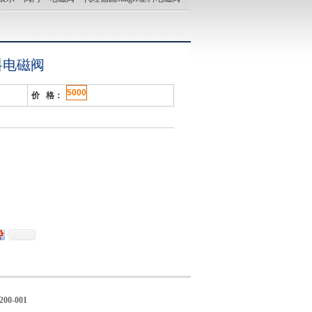
塑料电磁阀
5000
价 格：
00-001