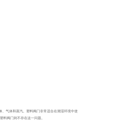
性液体、气体和蒸汽。塑料阀门非常适合在潮湿环境中使
塑料阀门则不存在这一问题。