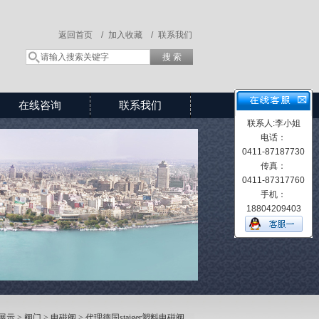
返回首页 /
加入收藏 /
联系我们
在线咨询
联系我们
联系人:李小姐
电话：
0411-87187730
传真：
0411-87317760
手机：
18804209403
展示
>
阀门
>
电磁阀
> 代理德国staiger塑料电磁阀