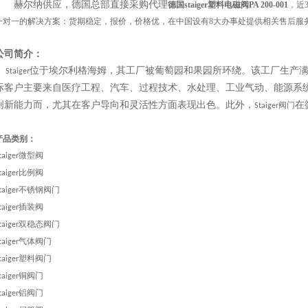
赫尔纳供应，
德国
总部直接采购代理
德国
staiger塑料电磁阀PA 200-001
，近
一对一的解决方案：货期稳定，报价，价格优，在中国设有8大办事处提供相关售后服
公司简介：
位于埃尔利格海姆，其工厂被葡萄园和果园所环绕。该工厂生产
Staiger
际客户主要来自医疗工程、汽车、过程技术、水处理、工业气动、能源系
创新能力而，尤其在客户导向和灵活性方面表现出色。此外，
在
阀门
Staiger
产品类别：
微型阀
taiger
比例阀
taiger
不锈钢阀门
taiger
插装阀
taiger
双稳态阀门
taiger
气体阀门
taiger
塑料阀门
taiger
铜阀门
taiger
铝阀门
taiger