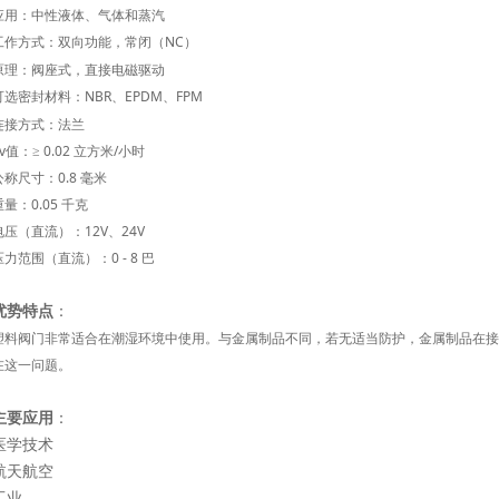
应用：中性液体、气体和蒸汽
工作方式：双向功能，常闭（
NC）
原理：阀座式，直接电磁驱动
可选密封材料：
NBR、EPDM、FPM
连接方式：法兰
Kv值：≥ 0.02 立方米/小时
公称尺寸：
0.8 毫米
重量：
0.05 千克
电压（直流）：
12V、24V
压力范围（直流）：
0 - 8 巴
优势特点
：
塑料阀门非常适合在潮湿环境中使用。与金属制品不同，若无适当防护，金属制品在接
在这一问题。
主要应用
：
医学技术
航天航空
工业