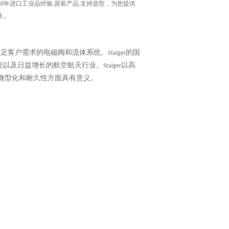
30年进口工业品经验,原装产品,支持选型，为您提供
。
务
满足客户需求的电磁阀和流体系统。
的国
Staiger
统以及日益增长的航空航天行业。
以高
Staiger
微型化和耐久性方面具有意义。