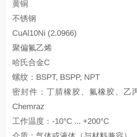
黄铜
不锈钢
CuAl10Ni (2.0966)
聚偏氟乙烯
哈氏合金
C
螺纹：
BSPT, BSPP, NPT
密封件：丁腈橡胶、氟橡胶、乙
Chemraz
工作温度：
-10
°
C ... +200
°
C
介质：气体或液体（与材料兼容）