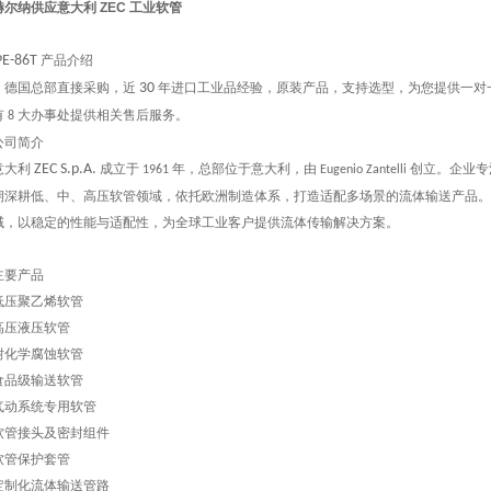
赫尔纳供应意大利 ZEC 工业软管
E-86T
产品介绍
，德国总部直接采购，近
30
年进口工业品经验，原装产品，支持选型，为您提供一对
有
大办事处提供相关售后服务。
8
公司简介
意大利
ZEC S.p.A.
成立于
年，总部位于意大利，由
创立。企业专
1961
Eugenio Zantelli
期深耕低、中、高压软管领域，依托欧洲制造体系，打造适配多场景的流体输送产品。
域，以稳定的性能与适配性，为全球工业客户提供流体传输解决方案。
主要产品
低压聚乙烯软管
高压液压软管
耐化学腐蚀软管
食品级输送软管
气动系统专用软管
软管接头及密封组件
软管保护套管
定制化流体输送管路