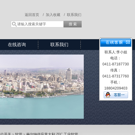
返回首页 /
加入收藏 /
联系我们
在线咨询
联系我们
联系人:李小姐
电话：
0411-87187730
传真：
0411-87317760
手机：
18804209403
限位开关
>
软管
> 赫尔纳供应意大利 ZEC 工业软管