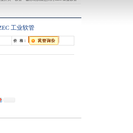
EC 工业软管
价 格：