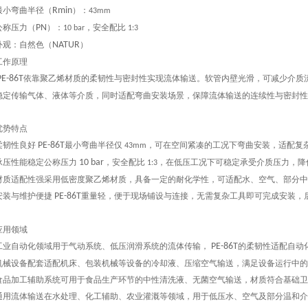
最小弯曲半径（
Rmin
）：
43mm
公称压力（
PN
）：
，安全配比
10 bar
1:3
外观：自然色（
NATUR
）
工作原理
E-86T
依靠聚乙烯材质的柔韧性与密封性实现流体输送。软管内壁光滑，可减少介质
稳定传输气体、液体等介质，同时适配弯曲安装场景，保障流体输送的连续性与密封性
优势特点
柔韧性良好
PE-86T
最小弯曲半径仅
，可在空间紧凑的工况下弯曲安装，适配复
43mm
承压性能稳定公称压力
10 bar
，安全配比
，在低压工况下可稳定承受介质压力，降
1:3
材质适配性强采用低密度聚乙烯材质，具备一定的耐化学性，可适配水、空气、部分中
安装与维护便捷
PE-86T
重量轻，便于现场铺设与连接，无需复杂工具即可完成安装，
应用领域
工业自动化领域用于气动系统、低压润滑系统的流体传输，
PE-86T
的柔韧性适配自动
机械设备配套适配机床、包装机械等设备的冷却液、压缩空气输送，满足设备运行中的
食品加工辅助系统可用于食品生产环节的中性清洗液、无菌空气输送，材质符合基础卫
通用流体输送在水处理、化工辅助、农业灌溉等领域，用于低压水、空气及部分温和介