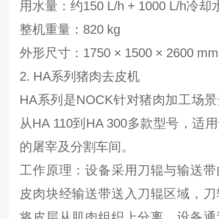
用水量：约
150 L/h + 1000 L/h
冷却
整机重量：
820 kg
外形尺寸：
1750
×
1500
×
2600 mm
2. HA
系列猪肉去皮机
HA
系列是
NOCK
针对猪肉加工场景
从
HA 110
到
HA 300
多款型号，适用
的屠宰及分割车间。
工作原理：设备采用刀辊与输送带
皮肉块经输送带送入刀辊区域，刀
将皮层从肌肉组织上分离。设备通