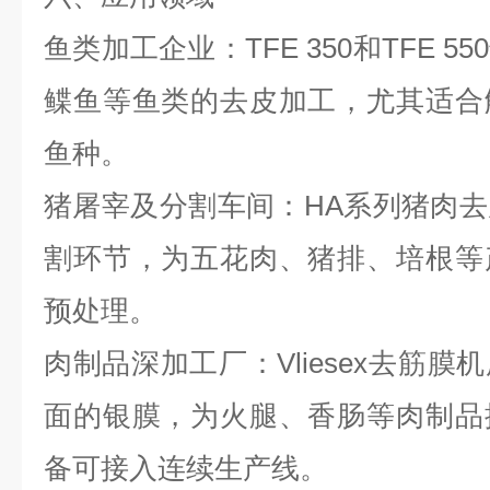
鱼类加工企业：
TFE 350
和
TFE 550
鲽鱼等鱼类的去皮加工，尤其适合
鱼种。
猪屠宰及分割车间：
HA
系列猪肉去
割环节，为五花肉、猪排、培根等
预处理。
肉制品深加工厂：
Vliesex
去筋膜机
面的银膜，为火腿、香肠等肉制品
备可接入连续生产线。