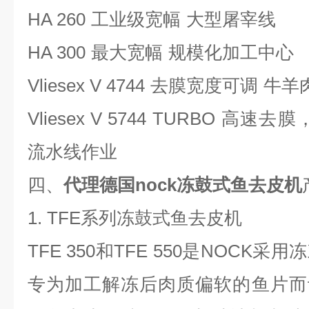
HA 260
工业级宽幅
大型屠宰线
HA 300
最大宽幅
规模化加工中心
Vliesex V 4744
去膜宽度可调
牛羊
Vliesex V 5744 TURBO
高速去膜
流水线作业
四、
代理德国nock冻鼓式鱼去皮机
1. TFE
系列冻鼓式鱼去皮机
TFE 350
和
TFE 550
是
NOCK
采用冻
专为加工解冻后肉质偏软的鱼片而