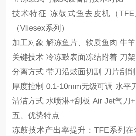
技术特征
冻鼓式鱼去皮机（
TFE
（
Vliesex
系列）
加工对象
解冻鱼片、软质鱼肉
牛羊
关键技术
冷冻鼓表面冻结附着
刀架
分离方式
带刀沿鼓面切割
刀片刮削
厚度控制
0.1-10mm
无级可调
水平
清洁方式
水喷淋
+
刮板
Air Jet
气刀
+
五、优势特点
冻鼓技术产出率提升：
TFE
系列在