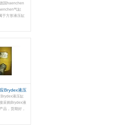
en气缸
国haenchen
enchen气缸
0A属于方形液压缸
，采用块状结构设
小型差动式液压
于小型设备的精
量控制，如润滑
等场景。作为德
hen气缸中的经典
661010A具备
安装便捷的特
从库存供货，无
待。
应Brydex液压
Brydex液压缸
采购Brydex液
产品，货期好，
为您提供一对一
案；赫尔纳大连
设有10个办事
提供好的维修服