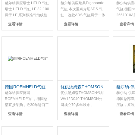
气缸
Ergonomix气缸
haench
赫尔纳供应瑞士 HELD 气缸
赫尔纳供应瑞典Ergonomix
赫尔纳供应德
瑞士 HELD 气缸 LE 32-100
气缸 本次重点介绍ADS 气
气缸 德国ha
公司
属于 LE 系列标准气动线性
缸，这款ADS 气缸属于一体
266101
元件，是缸体 32 规格、额
式落地升降缸，整体结构紧
120系列
查看详情
查看详情
查看详情
定行程 100mm 的双作用气
凑，运行状态下稳定性表现
计，是一款
缸，出厂标配 BSM14 缓冲
良好，产品设计初衷是承载
缸，主要用
器、AS12/60 限位螺钉与定
较大负荷，同时强化整体结
准传动与剂
位环，可搭配对接连接板实
构稳定性。ADS 气缸内部集
脂剂量输送
现多支瑞士 HELD 气缸 LE
成线性导向结构，无需额外
国haenc
32-100 组合安装搭建十字滑
搭配导向配件，可直接作为
小型型号，2
台结构。
支撑支腿安装在各类工位设
结构紧凑、
施上。
点，可直接
需长时间等
德国ROEMHELD气缸
优供汤姆森THOMSON
赫尔纳-供
气缸WV12D040
缸
赫尔纳供应德国
优供汤姆森THOMSON气缸
赫尔纳-供应
ROEMHELD气缸，德国总
WV12D040 THOMSON公
德国总部直接
部直接采购，近30年进口工
司成立70多年以来，
压缸，原装
业品经验,原装产品,支持选
THOMSON气缸在包装，工
支持选型，
查看详情
查看详情
查看详情
型，为您提供一对一的解决
厂自动化，材料处理，医
好的解决方
方案：货期稳定，报价，价
疗，清洁能源，印刷，汽
公司在中国
格优，在中国设有8大办事
车，机床，航空航天等不同
处，可为您