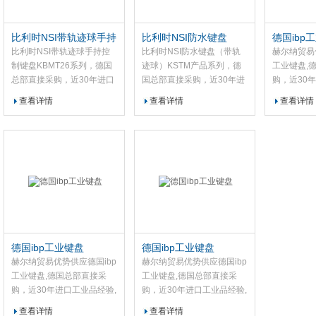
根据需求选
高度。该包
比利时NSI带轨迹球手持
比利时NSI防水键盘
德国ibp
置，其反射
控制键盘KBMT26系列
比利时NSI带轨迹球手持控
比利时NSI防水键盘（带轨
赫尔纳贸易
CUTUBE或
制键盘KBMT26系列，德国
迹球）KSTM产品系列，德
工业键盘,
总部直接采购，近30年进口
国总部直接采购，近30年进
购，近30
工业品经验,原装产品,支持选
口工业品经验,原装产品,支持
原装产品,
查看详情
查看详情
查看详情
型，为您提供一对一好的解
选型，为您提供一对一好的
供一对一好
决方案：货期稳定，快速报
解决方案：货期稳定，快速
期稳定，快
价，价格优，设有8大办事
报价，价格优，设有8大办
优，在中国
处提供相关售后服务。
事处提供相关售后服务。
提供相关售
德国ibp工业键盘
德国ibp工业键盘
赫尔纳贸易优势供应德国ibp
赫尔纳贸易优势供应德国ibp
工业键盘,德国总部直接采
工业键盘,德国总部直接采
购，近30年进口工业品经验,
购，近30年进口工业品经验,
原装产品,支持选型，为您提
原装产品,支持选型，为您提
查看详情
查看详情