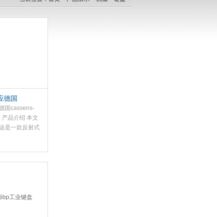
应德国
-plath磁罗盘
国cassens-
盘 产品介绍 本文
这是一款反射式
心设计使得观测
视线内同时读取
对准远方目标。
于总光学结构长
安装环境。产品
11 反射/轴承罗
卡直径达180毫
晰的读数。标准
200毫米，也可