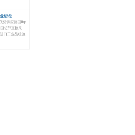
用单个玫瑰卡片
含方位测量装
工业键盘
管可选择
优势供应德国ibp
FIX
德国总部直接采
年进口工业品经验,
支持选型，为您提
的解决方案：货
速报价，价格
设有8大办事处
后服务.