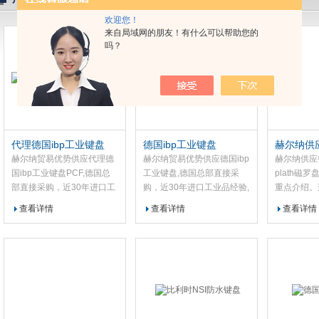
欢迎您！
公司
来自局域网的朋友！有什么可以帮助您的
吗？
代理德国ibp工业键盘
德国ibp工业键盘
赫尔纳供
PCF
cassens
赫尔纳贸易优势供应代理德
赫尔纳贸易优势供应德国ibp
赫尔纳供应德
国ibp工业键盘PCF,德国总
工业键盘,德国总部直接采
plath磁罗
部直接采购，近30年进口工
购，近30年进口工业品经验,
重点介绍。
业品经验,原装产品,支持选
原装产品,支持选型，为您提
罗盘，其核
查看详情
查看详情
查看详情
型，为您提供一对一好的解
供一对一好的解决方案：货
者能在同一
决方案：货期稳定，快速报
期稳定，快速报价，价格
罗经航向并
价，价格优，在中国设有8
优，在中国设有8大办事处
该特别适用
大办事处提供相关售后服务.
提供相关售后服务.
度达3米的
标配TYPE/
盘，其罗盘
米，提供清
卡高度为1,