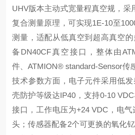
UHV
版本主动式宽量程真空规，采
复合测量原理，可实现
1E-10
至
100
测量，适配从低真空到超高真空的
备
DN40CF
真空接口，整体由
AT
件、
ATMION® standard-Sensor
传
技术参数方面，电子元件采用低发
壳防护等级达
IP40
，支持
0-10 VDC
接口，工作电压为
+24 VDC
，电气
头；传感器配备
2
个可更换的氧化钇