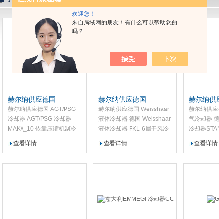
欢迎您！
公司
来自局域网的朋友！有什么可以帮助您的
吗？
赫尔纳供应德国
赫尔纳供应德国
赫尔纳供
AGT/PSG 冷却器
Weisshaar 液体冷却器
Frigor
赫尔纳供应德国 AGT/PSG
赫尔纳供应德国 Weisshaar
赫尔纳供应德国
冷却器 AGT/PSG 冷却器
液体冷却器 德国 Weisshaar
气冷却器 德国
MAK\\_10 依靠压缩机制冷
液体冷却器 FKL‑6属于风冷
冷却器STAN
系统搭配铜铝导热换热芯体
式液体冷却设备，为工业流
是一款专为
查看详情
查看详情
查看详情
完成冷量传导，内置热气体
程提供稳定的低温冷却，适
场景设计的
旁通结构配合比例温控模
配食品、化工等中小型产
备，主要用
块，持续稳定控温；样气进
线。其技术参数如下：标准
产过程中的
入 PTFE 涂层螺旋换热通道
冷却能力（+14/+10℃）
适配氢气加
后自上而下流动，依靠重力
6kW，（+10/+5℃）
却需求，可
汇集冷凝液至底部排出；
5.8kW，（+6/+2℃）
产及压缩过
4.8kW，（+2/-2℃）
热量，维持
3.4kW；冷凝器风量
延长相关设