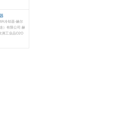
器
WA冷却器-赫尔
连）有限公司 赫
欧洲工业品O2O
台优势销售 德国
*，保证货期。
提供相关售后服