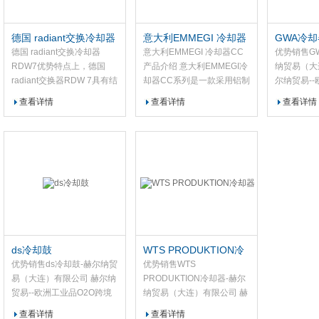
2390m³/h，电机功率
3.8kW，缓冲罐容量 50L；
德国 radiant交换冷却器
意大利EMMEGI 冷却器
GWA冷却
设备尺寸
RDW7
CC
德国 radiant交换冷却器
意大利EMMEGI 冷却器CC
优势销售G
RDW7优势特点上，德国
产品介绍 意大利EMMEGI冷
纳贸易（大
radiant交换器RDW 7具有结
却器CC系列是一款采用铝制
尔纳贸易--
构紧凑、操作简便、兼容性
板翅式结构的换热设备，通
跨境电商平
查看详情
查看详情
查看详情
较好的特点。首先，其设计
过强制对流原理实现热量交
总部采购，
考虑了空间限制，适合集成
换。该系列冷却器换热面积
全国办事处
到多种光学平台。其次，用
从0.4㎡到3.5㎡，工作压力
务
户界面直观，便于快速上
最高可达25bar，适用温度
手。此外，该交换器可与多
范围-20℃至+150℃。CC系
种激光设备和光学元件配合
列冷却器内部由多层铝制翅
使用，适应不同的实验需
片组成流道，
求。这些特点使得德国
radiant交换器RDW 7在相关
应用中具有一定实用性。
ds冷却鼓
WTS PRODUKTION冷
却器
优势销售ds冷却鼓-赫尔纳贸
优势销售WTS
易（大连）有限公司 赫尔纳
PRODUKTION冷却器-赫尔
贸易--欧洲工业品O2O跨境
纳贸易（大连）有限公司 赫
电商平台优势销售 德国总部
尔纳贸易--欧洲工业品O2O
查看详情
查看详情