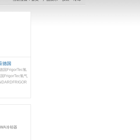
应德国
Tec氢气冷却器
FrigorTec氢
FrigorTec氢气
DARDFRIGOR
氢气生产及相关
标准化冷却设
于兆瓦级氢气生
散热处理，同时
注站等场景的冷
有效排出氢气生
程中产生的大量
生产工艺稳定，
备使用寿命。