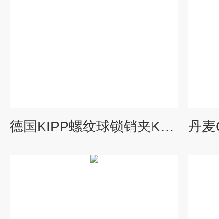
德国KIPP螺纹球锁销夹K1063.6211产品系列